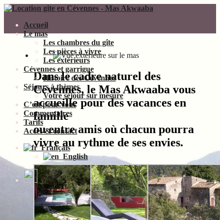
Accueil
Le mas
Les chambres du gîte
Les pièces à vivre
Les extérieurs
Cévennes et garrigue
Dans le cadre naturel des
Histoire des Cévennes
Séjours à thèmes
Cévennes, le Mas Akwaaba vous
Votre séjour sur mesure
accueille pour des vacances en
C’est pour vous
Commentaires
famille
Tarifs
ou entre amis où chacun pourra
Accès & contact
vivre au rythme de ses envies.
Français
English