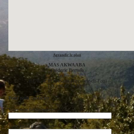
Agrandir le plan
MAS AKWAABA
Fréderic Bertolo
Le Pouget
30170 – CROS (Saint-Hippolyte-du-Fort)
Tél. : 06 61 74 73 30
Pour nous contacter
Votre nom (obligatoire)
Votre email (obligatoire)