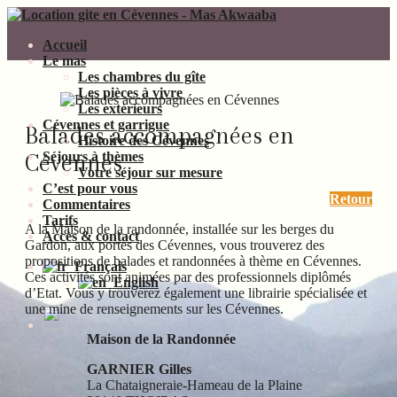
Accueil
Le mas
Les chambres du gîte
Les pièces à vivre
Les extérieurs
Cévennes et garrigue
Balades accompagnées en
Histoire des Cévennes
Cévennes
Séjours à thèmes
Votre séjour sur mesure
C’est pour vous
Retour
Commentaires
Tarifs
A la Maison de la randonnée, installée sur les berges du
Accès & contact
Gardon, aux portes des Cévennes, vous trouverez des
propositions de balades et randonnées à thème en Cévennes.
Français
Ces activités sont animées par des professionnels diplômés
English
d’Etat. Vous y trouverez également une librairie spécialisée et
une mine de renseignements sur les Cévennes.
Maison de la Randonnée
GARNIER Gilles
La Chataigneraie-Hameau de la Plaine