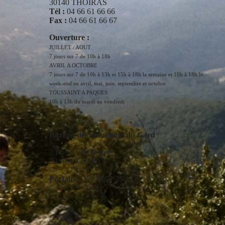
30140 THOIRAS
Tél :
04 66 61 66 66
Fax :
04 66 61 66 67
Ouverture :
JUILLET / AOUT
7 jours sur 7 de 10h à 18h
AVRIL A OCTOBRE
7 jours sur 7 de 10h à 13h et 15h à 18h la semaine et 10h à 18h le
week-end en avril, mai, juin, septembre et octobre.
TOUSSAINT A PAQUES
10h à 13h du mardi au vendredi
Bureau des moniteurs du Gard
3 Rue du Presbytère
30210 COLLIAS
Portable :
06 29 77 25 15